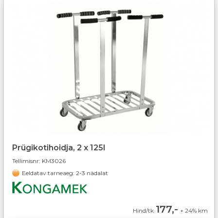
Prügikotihoidja, 2 x 125l
Tellimisnr:
KM3026
Eeldatav tarneaeg: 2-3 nädalat
177,-
Hind/tk
+ 24% km