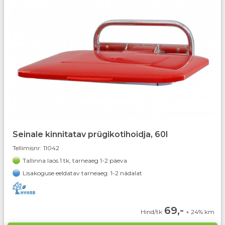
Seinale kinnitatav prügikotihoidja, 60l
Tellimisnr:
11042
Tallinna laos 1 tk, tarneaeg 1-2 päeva
Lisakoguse eeldatav tarneaeg: 1-2 nädalat
69,-
Hind/tk
+ 24% km