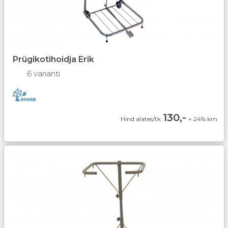
Prügikotihoidja Erik
6 varianti
130,-
Hind alates/tk
+ 24% km