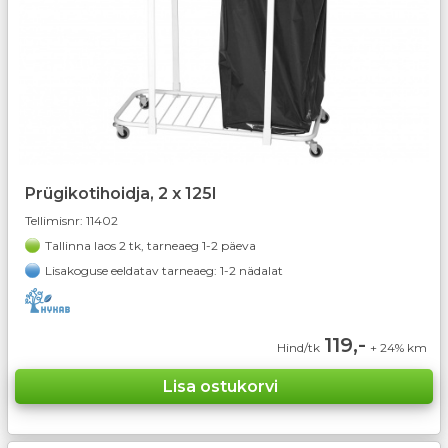
Prügikotihoidja, 2 x 125l
Tellimisnr:
11402
Tallinna laos 2 tk, tarneaeg 1-2 päeva
Lisakoguse eeldatav tarneaeg: 1-2 nädalat
119,-
Hind/tk
+ 24% km