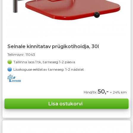
Seinale kinnitatav prügikotihoidja, 30l
Tellimisnr:
11043
Tallinna laos 1 tk, tarneaeg 1-2 päeva
Lisakoguse eeldatav tarneaeg: 1-2 nädalat
50,-
Hind/tk
+ 24% km