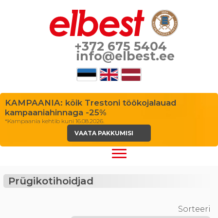
+372 675 5404
info@elbest.ee
KAMPAANIA: kõik Trestoni töökojalauad
kampaaniahinnaga -25%
*Kampaania kehtib kuni 16.08.2026.
VAATA PAKKUMISI
Prügikotihoidjad
Sorteeri