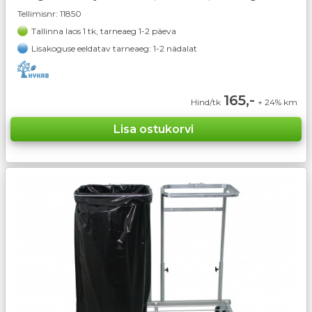
Tellimisnr:
11850
Tallinna laos 1 tk, tarneaeg 1-2 päeva
Lisakoguse eeldatav tarneaeg: 1-2 nädalat
165,-
Hind/tk
+ 24% km