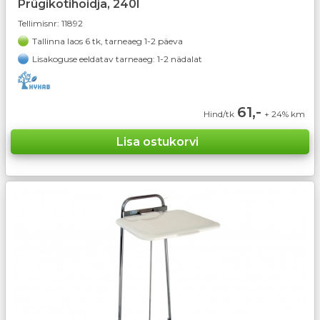
Prügikotihoidja, 240l
Tellimisnr:
11892
Tallinna laos 6 tk, tarneaeg 1-2 päeva
Lisakoguse eeldatav tarneaeg: 1-2 nädalat
61,-
Hind/tk
+ 24% km