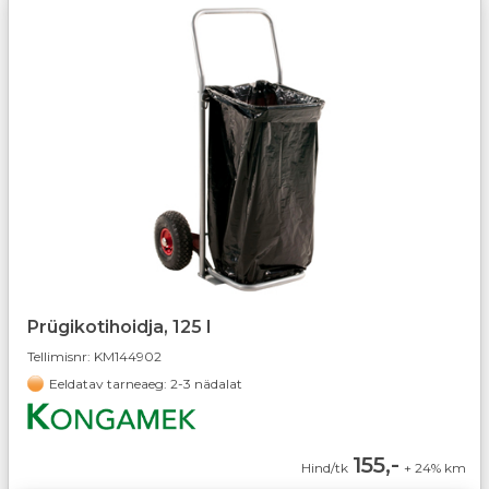
Prügikotihoidja, 125 l
Tellimisnr:
KM144902
Eeldatav tarneaeg: 2-3 nädalat
155,-
Hind/tk
+ 24% km