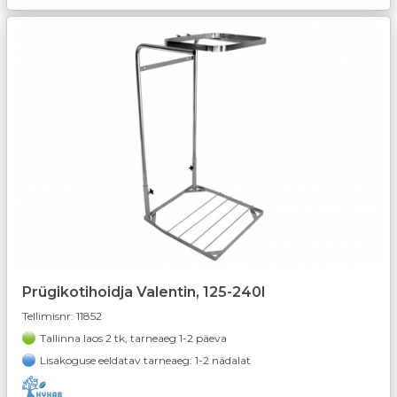
Prügikotihoidja Valentin, 125-240l
Tellimisnr:
11852
Tallinna laos 2 tk, tarneaeg 1-2 päeva
Lisakoguse eeldatav tarneaeg: 1-2 nädalat