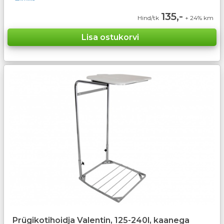
135,-
Hind/tk
+ 24% km
Prügikotihoidja Valentin, 125-240l, kaanega