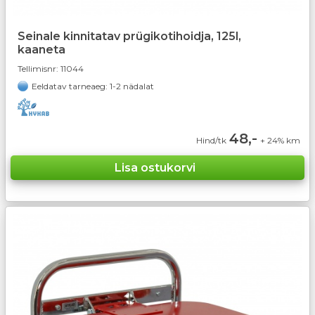
Seinale kinnitatav prügikotihoidja, 125l,
kaaneta
Tellimisnr:
11044
Eeldatav tarneaeg: 1-2 nädalat
48,-
Hind/tk
+ 24% km