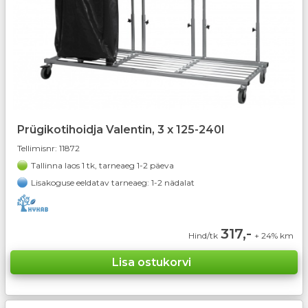
Prügikotihoidja Valentin, 3 x 125-240l
Tellimisnr:
11872
Tallinna laos 1 tk, tarneaeg 1-2 päeva
Lisakoguse eeldatav tarneaeg: 1-2 nädalat
317,-
Hind/tk
+ 24% km