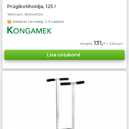
Prügikotihoidja, 125 l
Tellimisnr:
KM144904
Eeldatav tarneaeg: 2-3 nädalat
131,-
Hind/tk
+ 24% km