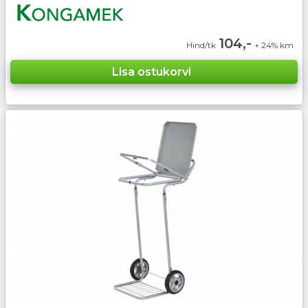
104,-
Hind/tk
+ 24% km