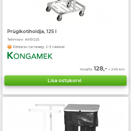
Prügikotihoidja, 125 l
Tellimisnr:
KM3025
Eeldatav tarneaeg: 2-3 nädalat
128,-
Hind/tk
+ 24% km