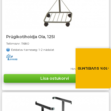
Prügikotihoidja Ola, 125l
Tellimisnr:
11680
Eeldatav tarneaeg: 1-2 nädalat
Suvi toob soodus
Soodustus -10% kõikid
toodetele. Kasuta so
ostukorvis.
61,-
-10% SUVEILM10
Hind/tk
+ 24% km
SUVEILM10