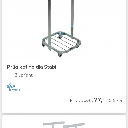
Prügikotihoidja Stabil
3 varianti
77,-
Hind alates/tk
+ 24% km