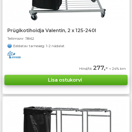
Prügikotihoidja Valentin, 2 x 125-240l
Tellimisnr:
11862
Eeldatav tarneaeg: 1-2 nädalat
277,-
Hind/tk
+ 24% km