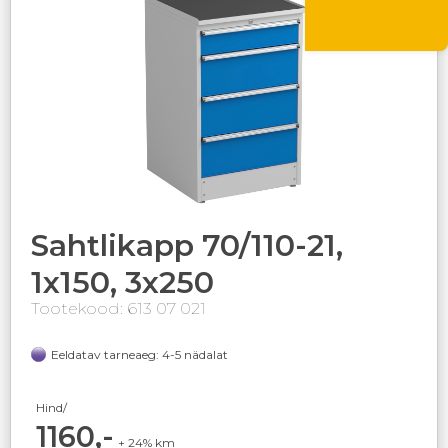
Sahtlikapp 70/110-21,
1x150, 3x250
Tootekood: 613 07 021
Eeldatav tarneaeg: 4-5 nädalat
Hind/
1160,-
+ 24% km