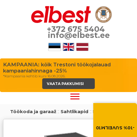
+372 675 5404
info@elbest.ee
KAMPAANIA: kõik Trestoni töökojalauad
kampaaniahinnaga -25%
*Kampaania kehtib kuni 16.08.2026.
VAATA PAKKUMISI
Suvi toob soodus
Töökoda ja garaaž
::
Sahtlikapid
::
Seeria 70
Soodustus -10% kõikid
toodetele. Kasuta so
ostukorvis.
-10% SUVEILM10
SUVEILM10