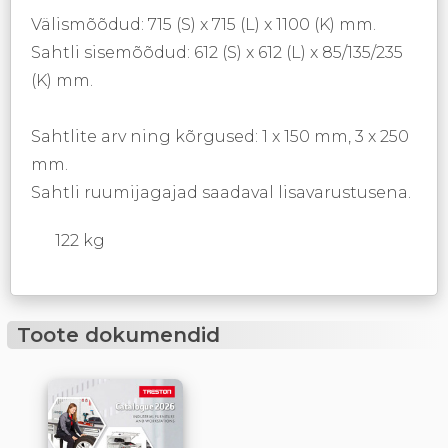
Välismõõdud: 715 (S) x 715 (L) x 1100 (K) mm.
Sahtli sisemõõdud: 612 (S) x 612 (L) x 85/135/235
(K) mm.
Sahtlite arv ning kõrgused: 1 x 150 mm, 3 x 250
mm.
Sahtli ruumijagajad saadaval lisavarustusena.
122 kg
Toote dokumendid