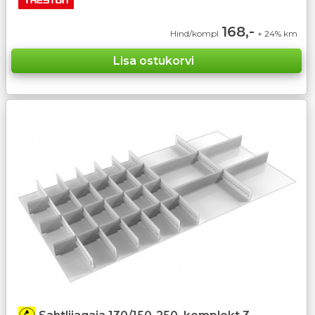
168,-
Hind/kompl
+ 24% km