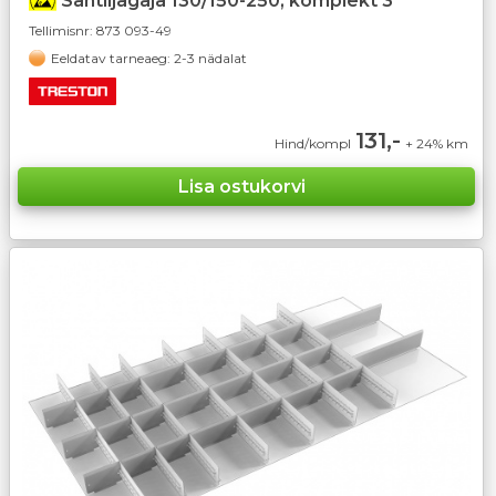
Sahtlijagaja 130/150-250, komplekt 3
Tellimisnr:
873 093-49
Eeldatav tarneaeg: 2-3 nädalat
131,-
Hind/kompl
+ 24% km