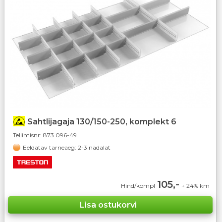
Sahtlijagaja 130/150-250, komplekt 6
Tellimisnr:
873 096-49
Eeldatav tarneaeg: 2-3 nädalat
105,-
Hind/kompl
+ 24% km