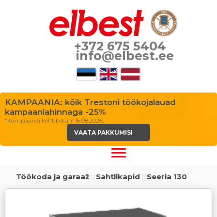
+372 675 5404
info@elbest.ee
KAMPAANIA: kõik Trestoni töökojalauad
kampaaniahinnaga -25%
*Kampaania kehtib kuni 16.08.2026.
VAATA PAKKUMISI
Töökoda ja garaaž
::
Sahtlikapid
::
Seeria 130