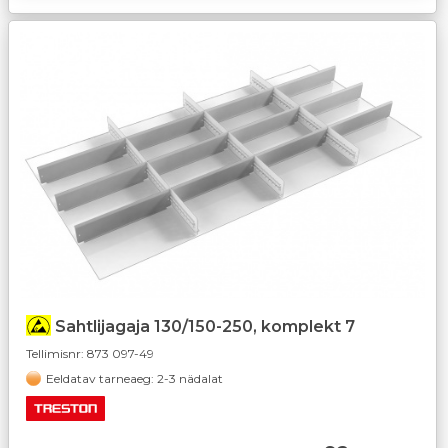
Sahtlijagaja 130/150-250, komplekt 7
Tellimisnr:
873 097-49
Eeldatav tarneaeg: 2-3 nädalat