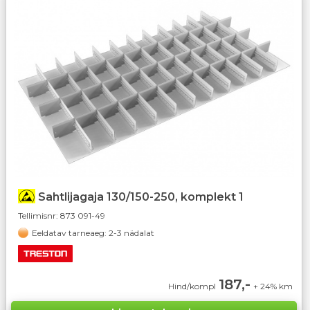
Sahtlijagaja 130/150-250, komplekt 1
Tellimisnr:
873 091-49
Eeldatav tarneaeg: 2-3 nädalat
187,-
Hind/kompl
+ 24% km