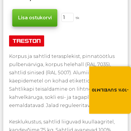
tk
Korpus ja sahtlid terasplekist, pinnatöötlus
pulbervärviga, korpus helehall (RAL 7035),
Suvi toob soodus
sahtlid sinised (RAL 5007). Alumiiniumist
Soodustus -10% kõikid
toodetele. Kasuta so
käepidemetel on kohad etikettide jaoks.
ostukorvis.
Sahtlikapi teisaldamine on lihtne
-10% SUVEILM10
kahvelkäruga, sokli esi- ja tagaplaat on
SUVEILM10
eemaldatavad. Jalad reguleeritavad.
Kesklukustus, sahtlid liiguvad kuullaagritel,
kandevõime 75 kg. Sahtlid avanevad 100%,