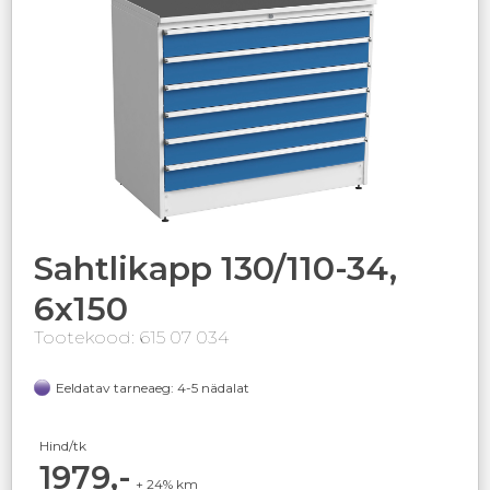
Sahtlikapp 130/110-34,
6x150
Tootekood: 615 07 034
Eeldatav tarneaeg: 4-5 nädalat
Hind/tk
1979,-
+ 24% km