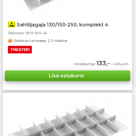
Sahtlijagaja 130/150-250, komplekt 4
Tellimisnr:
873 094-49
Eeldatav tarneaeg: 2-3 nädalat
133,-
Hind/kompl
+ 24% km