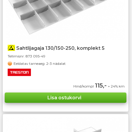
Sahtlijagaja 130/150-250, komplekt 5
Tellimisnr:
873 095-49
Eeldatav tarneaeg: 2-3 nädalat
115,-
Hind/kompl
+ 24% km