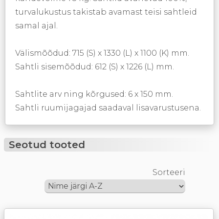
turvalukustus takistab avamast teisi sahtleid
samal ajal.
Välismõõdud: 715 (S) x 1330 (L) x 1100 (K) mm.
Sahtli sisemõõdud: 612 (S) x 1226 (L) mm.
Sahtlite arv ning kõrgused: 6 x 150 mm.
Sahtli ruumijagajad saadaval lisavarustusena.
Seotud tooted
Sorteeri