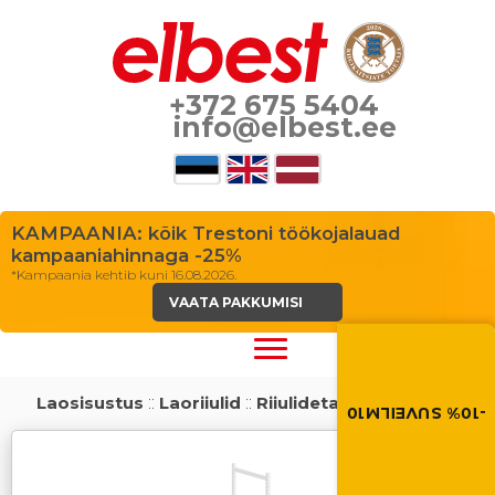
+372 675 5404
info@elbest.ee
KAMPAANIA: kõik Trestoni töökojalauad
kampaaniahinnaga -25%
*Kampaania kehtib kuni 16.08.2026.
VAATA PAKKUMISI
Suvi toob soodus
Soodustus -10% kõikid
toodetele. Kasuta so
ostukorvis.
Laosisustus
::
Laoriiulid
::
Riiulidetailid
-10% SUVEILM10
SUVEILM10