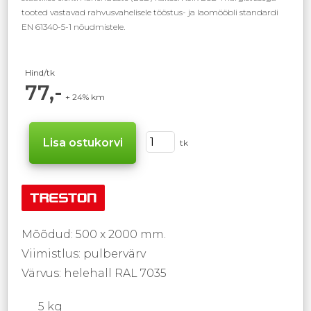
tooted vastavad rahvusvahelisele tööstus- ja laomööbli standardi
EN 61340-5-1 nõudmistele.
Hind/tk
77,-
+ 24% km
tk
Mõõdud: 500 x 2000 mm.
Viimistlus: pulbervärv
Värvus: helehall RAL 7035
5 kg