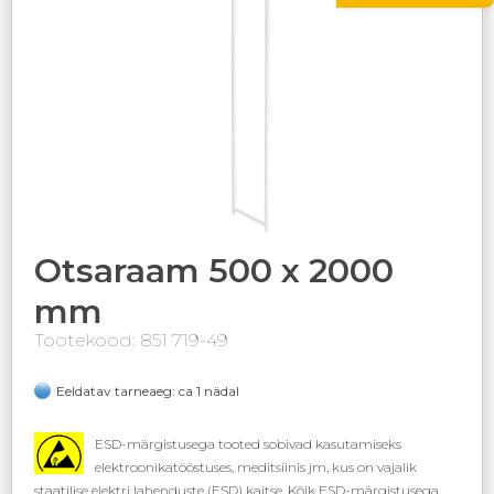
Otsaraam 500 x 2000
mm
Tootekood: 851 719-49
Eeldatav tarneaeg: ca 1 nädal
ESD-märgistusega tooted sobivad kasutamiseks
elektroonikatööstuses, meditsiinis jm, kus on vajalik
staatilise elektri lahenduste (ESD) kaitse. Kõik ESD-märgistusega