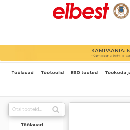
KAMPAANIA: kõ
*Kampaania kehtib kuni
Töölauad
Töötoolid
ESD tooted
Töökoda j
Töölauad