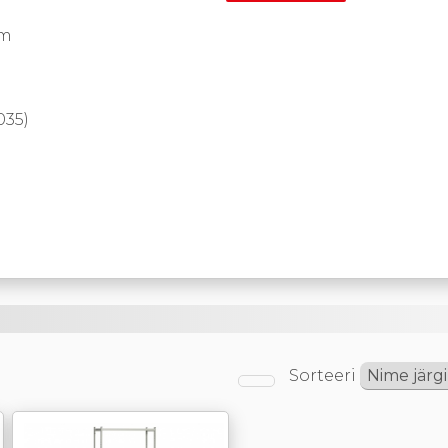
mm
035)
Sorteeri