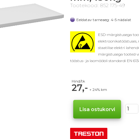
Tootekood: 852 175-49
Eeldatav tarneaeg: 4-5 nädalat
ESD-märgistusega too
elektroonikatööstuses, 
staatilise elektri lahen
märgistusega tooted va
tööstus- ja laomööbli standardi EN 613
Hind/tk
27,-
+ 24% km