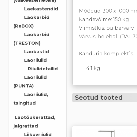
(väikeesemetele)
Laekastendid
Mõõdud: 300 x 1000 
Laokarbid
Kandevõime: 150 kg
(ReBOX)
Viimistlus: pulbervärv
Laokarbid
Värvus: helehall (RAL 7
(TRESTON)
Laokastid
Kandurid komplektis.
Laoriiulid
4.1 kg
Riiulidetailid
Laoriiulid
(PUNTA)
Laoriiulid,
Seotud tooted
tsingitud
Laotõukerattad,
jalgrattad
Liikuvriiulid