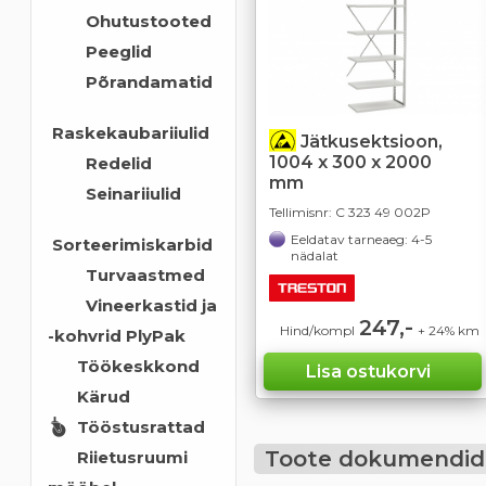
Ohutustooted
Peeglid
Põrandamatid
Raskekaubariiulid
Jätkusektsioon,
1004 x 300 x 2000
Redelid
mm
Seinariiulid
Tellimisnr:
C 323 49 002P
Eeldatav tarneaeg: 4-5
Sorteerimiskarbid
nädalat
Turvaastmed
Vineerkastid ja
247,-
Hind/kompl
+ 24% km
-kohvrid PlyPak
Töökeskkond
Kärud
Tööstusrattad
Toote dokumendid
Riietusruumi