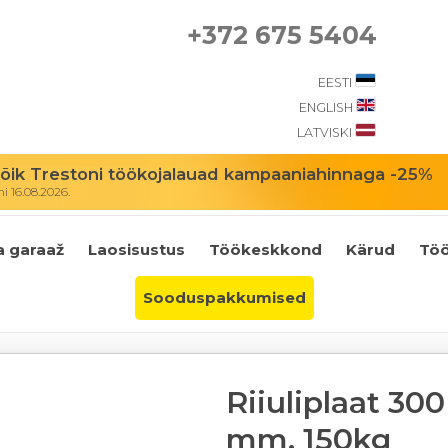
+372 675 5404
EESTI
ENGLISH
LATVISKI
ik Trestoni töökojalauad kampaaniahinnaga -25%
 16.08.2026.
a garaaž
Laosisustus
Töökeskkond
Kärud
Töö
Sooduspakkumised
Riiuliplaat 300
mm, 150kg