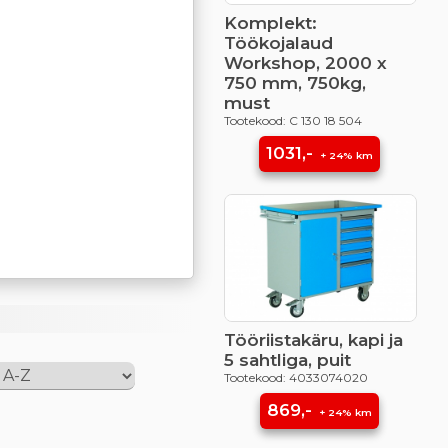
Komplekt:
Töökojalaud
Workshop, 2000 x
750 mm, 750kg,
must
Tootekood: C 130 18 504
1031,-
+ 24% km
Tööriistakäru, kapi ja
5 sahtliga, puit
Tootekood: 4033074020
869,-
+ 24% km