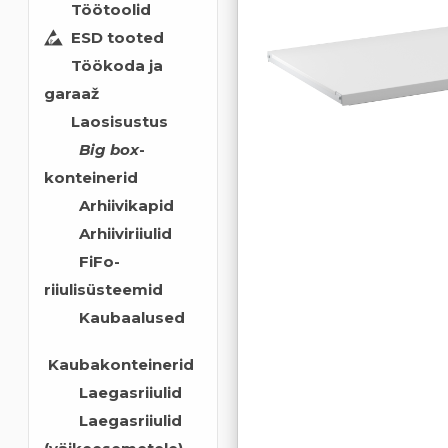
Töötoolid
ESD tooted
Töökoda ja
garaaž
Laosisustus
Big box
-
konteinerid
Arhiivikapid
Arhiiviriiulid
FiFo-
riiulisüsteemid
Kaubaalused
Kaubakonteinerid
Laegasriiulid
Laegasriiulid