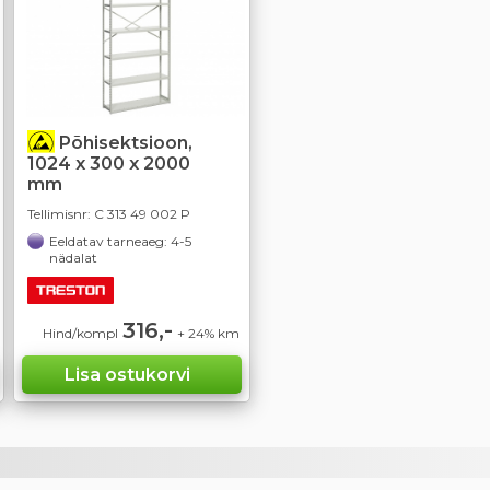
Põhisektsioon,
1024 x 300 x 2000
mm
Tellimisnr:
C 313 49 002 P
Eeldatav tarneaeg: 4-5
nädalat
316,-
Hind/kompl
+ 24% km