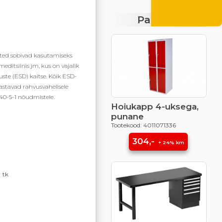
SUVEILM10
Pakkumised
ted sobivad kasutamiseks
meditsiinis jm, kus on vajalik
duste (ESD) kaitse. Kõik ESD-
stavad rahvusvahelisele
40-5-1 nõudmistele.
Hoiukapp 4-uksega,
punane
Tootekood: 4011071336
304,-
+ 24% km
tk