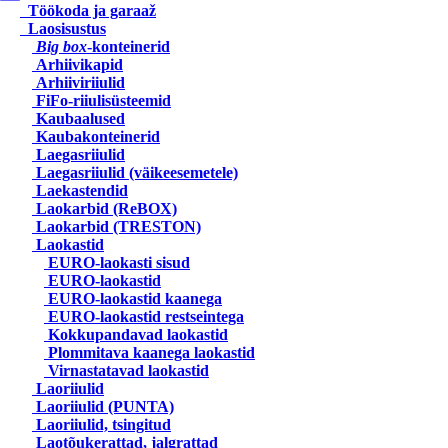
Töökoda ja garaaž
Laosisustus
Big box
-konteinerid
Arhiivikapid
Arhiiviriiulid
FiFo-riiulisüsteemid
Kaubaalused
Kaubakonteinerid
Laegasriiulid
Laegasriiulid (väikeesemetele)
Laekastendid
Laokarbid (ReBOX)
Laokarbid (TRESTON)
Laokastid
EURO-laokasti sisud
EURO-laokastid
EURO-laokastid kaanega
EURO-laokastid restseintega
Kokkupandavad laokastid
Plommitava kaanega laokastid
Virnastatavad laokastid
Laoriiulid
Laoriiulid (PUNTA)
Laoriiulid, tsingitud
Laotõukerattad, jalgrattad