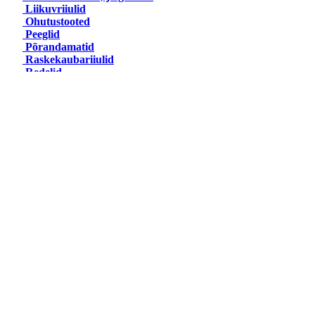
Liikuvriiulid
Ohutustooted
Peeglid
Põrandamatid
Raskekaubariiulid
Redelid
Seinariiulid
Sorteerimiskarbid
Turvaastmed
Vineerkastid ja -kohvrid PlyPak
Töökeskkond
Kärud
Tööstusrattad
Riietusruumi mööbel
Uued tooted
Sooduspakkumised
Kontakt
Ettevõttest
Müügitingimused
Transpordiinfo