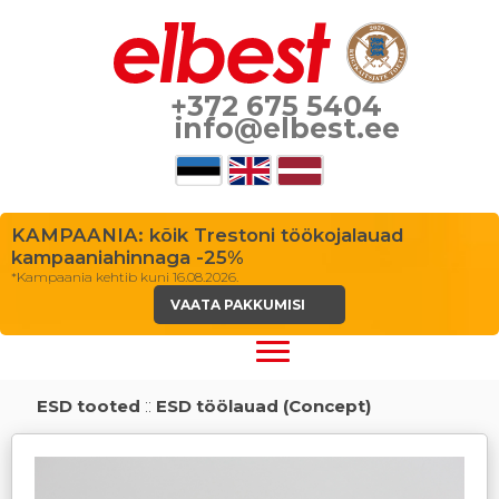
+372 675 5404
info@elbest.ee
KAMPAANIA: kõik Trestoni töökojalauad
kampaaniahinnaga -25%
*Kampaania kehtib kuni 16.08.2026.
VAATA PAKKUMISI
ESD tooted
::
ESD töölauad (Concept)