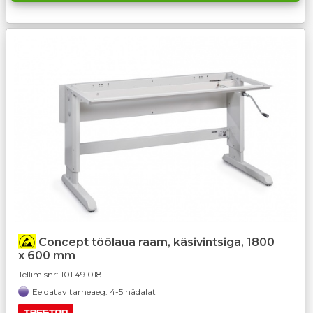
Concept töölaua raam, käsivintsiga, 1800
x 600 mm
Tellimisnr:
101 49 018
Eeldatav tarneaeg: 4-5 nädalat