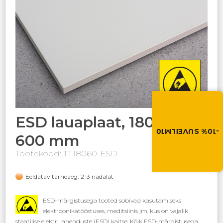
Suvi toob soodus
Soodustus -10% kõikid
toodetele. Kasuta so
ESD lauaplaat, 1806 x
ostukorvis.
-10% SUVEILM10
600 mm
SUVEILM10
Tootekood: TT18060-ESD
Eeldatav tarneaeg: 2-3 nädalat
ESD-märgistusega tooted sobivad kasutamiseks
elektroonikatööstuses, meditsiinis jm, kus on vajalik
staatilise elektri lahenduste (ESD) kaitse. Kõik ESD-märgistusega