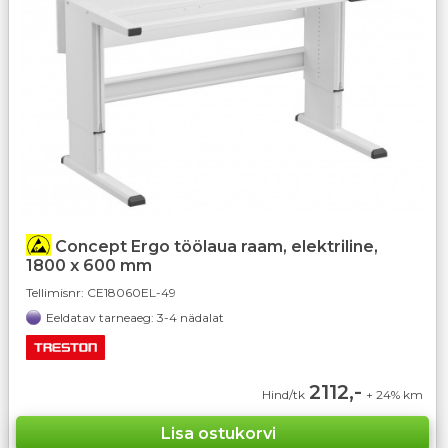
Concept Ergo töölaua raam, elektriline,
1800 x 600 mm
Tellimisnr:
CE18060EL-49
Eeldatav tarneaeg: 3-4 nädalat
2112,-
Hind/tk
+ 24% km