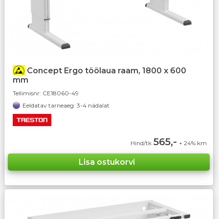
Concept Ergo töölaua raam, 1800 x 600
mm
Tellimisnr:
CE18060-49
Eeldatav tarneaeg: 3-4 nädalat
565,-
Hind/tk
+ 24% km