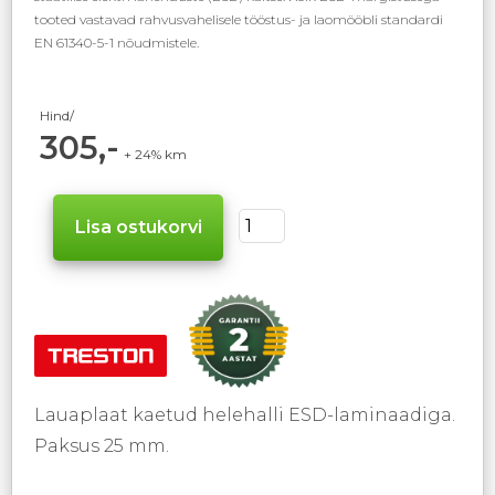
tooted vastavad rahvusvahelisele tööstus- ja laomööbli standardi
EN 61340-5-1 nõudmistele.
Hind/
305,-
+ 24% km
Lauaplaat kaetud helehalli ESD-laminaadiga.
Paksus 25 mm.