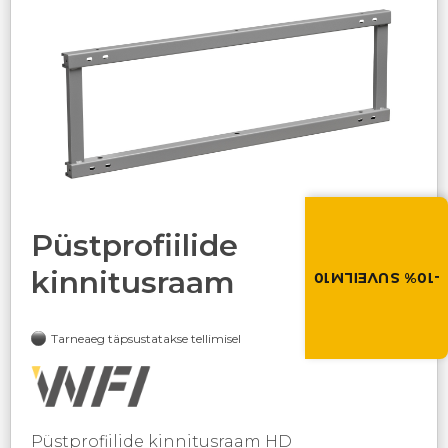
Suvi toob soodus
Soodustus -10% kõikid
Püstprofiilide
toodetele. Kasuta so
ostukorvis.
kinnitusraam
-10% SUVEILM10
SUVEILM10
Tarneaeg täpsustatakse tellimisel
Püstprofiilide kinnitusraam HD