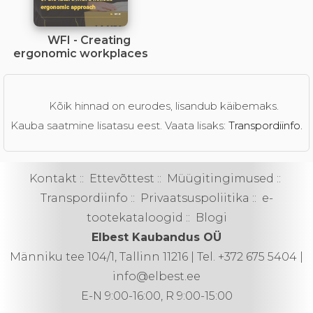
WFI - Creating
ergonomic workplaces
Kõik hinnad on eurodes, lisandub käibemaks.
Kauba saatmine lisatasu eest. Vaata lisaks:
Transpordiinfo.
Kontakt
::
Ettevõttest
::
Müügitingimused
::
Transpordiinfo
::
Privaatsuspoliitika
::
e-
tootekataloogid
::
Blogi
Elbest Kaubandus OÜ
Männiku tee 104/1, Tallinn 11216 | Tel. +372 675 5404 |
info@elbest.ee
E-N 9:00-16:00, R 9:00-15:00