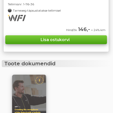
Tellimisnr:
1-116-36
Tarneaeg täpsustatakse tellimisel
146,-
Hind/tk
+ 24% km
Toote dokumendid