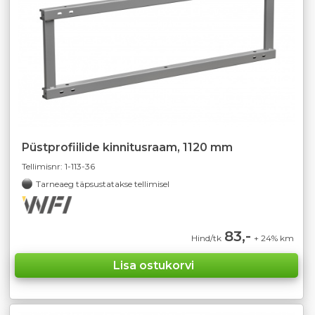
Püstprofiilide kinnitusraam, 1120 mm
Tellimisnr:
1-113-36
Tarneaeg täpsustatakse tellimisel
83,-
Hind/tk
+ 24% km