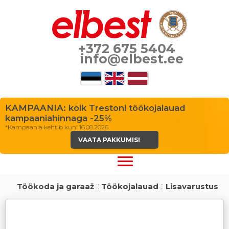
+372 675 5404
info@elbest.ee
KAMPAANIA: kõik Trestoni töökojalauad
kampaaniahinnaga -25%
*Kampaania kehtib kuni 16.08.2026.
VAATA PAKKUMISI
Töökoda ja garaaž
::
Töökojalauad
::
Lisavarustus