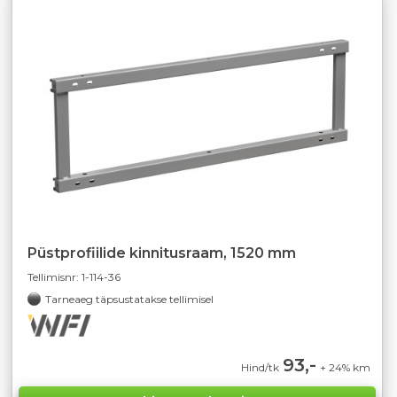
Püstprofiilide kinnitusraam, 1520 mm
Tellimisnr:
1-114-36
Tarneaeg täpsustatakse tellimisel
93,-
Hind/tk
+ 24% km