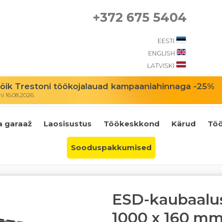
+372 675 5404
EESTI
ENGLISH
LATVISKI
ik Trestoni töökojalauad kampaaniahinnaga -25%
 16.08.2026.
a garaaž
Laosisustus
Töökeskkond
Kärud
Töö
Sooduspakkumised
ESD-kaubaalus
1000 x 160 mm