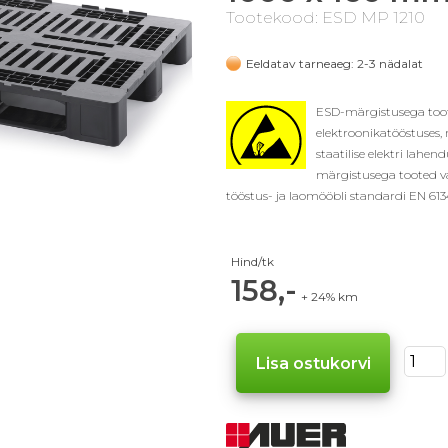
Tootekood: ESD MP 1210
Eeldatav tarneaeg: 2-3 nädalat
ESD-märgistusega too
elektroonikatööstuses, 
staatilise elektri lahen
märgistusega tooted va
tööstus- ja laomööbli standardi EN 613
Hind/tk
158,-
+ 24% km