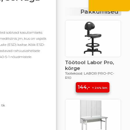
Pakkumised
ted sobivad kasutamiseks
meditsiinis jm, kus on vajalik
duste (ESD) kaitse. Kõik ESD-
stavad rahvusvahelisele
40-5-1 nõudmistele.
Töötool Labor Pro,
kõrge
Tootekood: LABOR PRO-PC-
R10
144,-
+ 24% km
tk