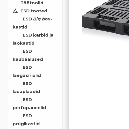
Töötoolid
ESD tooted
ESD
Big box
-
kastid
ESD karbid ja
laokastid
ESD
kaubaalused
ESD
laegasriiulid
ESD
lauaplaadid
ESD
perfopaneelid
ESD
prügikastid