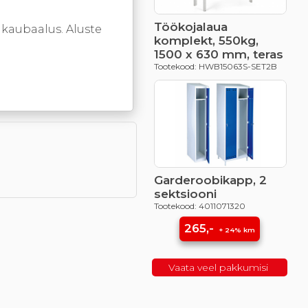
Töökojalaua
 kaubaalus. Aluste
komplekt, 550kg,
1500 x 630 mm, teras
Tootekood: HWB15063S-SET2B
Garderoobikapp, 2
sektsiooni
Tootekood: 4011071320
265,-
+ 24% km
Vaata veel pakkumisi