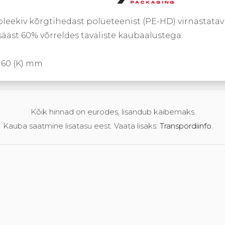
pleekiv kõrgtihedast polüeteenist (PE-HD) virnastatav
ääst 60% võrreldes tavaliste kaubaalustega.
160 (K) mm
Kõik hinnad on eurodes, lisandub käibemaks.
Kauba saatmine lisatasu eest. Vaata lisaks:
Transpordiinfo.