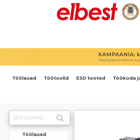
KAMPAANIA: kõ
*Kampaania kehtib kuni
Töölauad
Töötoolid
ESD tooted
Töökoda j
Töölauad