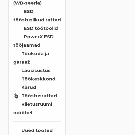
(WB-seeria)
ESD
tööstuslikud rattad
ESD töötoolid
PowerX ESD
tööjaamad
Töökoda ja
garaaž
Laosisustus
Töökeskkond
Kärud
Tööstusrattad
Riietusruumi
mööbel
Uued tooted