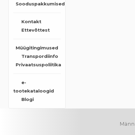
Sooduspakkumised
Kontakt
Ettevõttest
Müügitingimused
Transpordiinfo
Privaatsuspoliitika
e-
tootekataloogid
Blogi
Männik