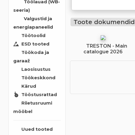
Töölauad (WB-
seeria)
Valgustid ja
Toote dokumendid
energiapaneelid
Töötoolid
ESD tooted
TRESTON - Main
catalogue 2026
Töökoda ja
garaaž
Laosisustus
Töökeskkond
Kärud
Tööstusrattad
Riietusruumi
mööbel
Uued tooted