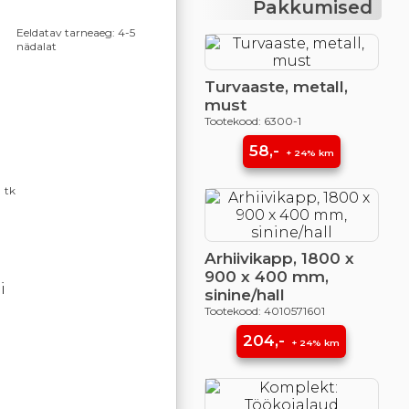
Pakkumised
Eeldatav tarneaeg: 4-5
nädalat
Turvaaste, metall,
must
Tootekood: 6300-1
58,-
+ 24% km
tk
Arhiivikapp, 1800 x
900 x 400 mm,
sinine/hall
Tootekood: 4010571601
204,-
+ 24% km