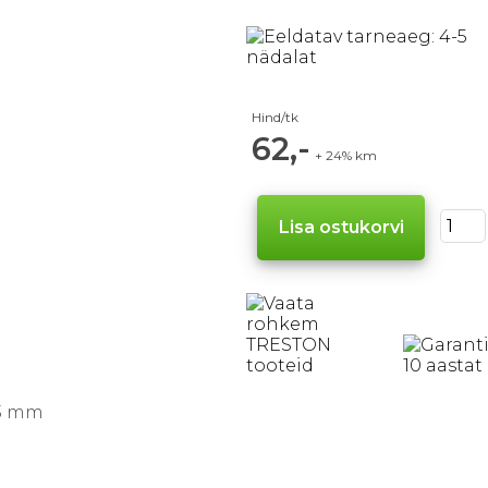
Hind/tk
62,-
+ 24% km
33 mm