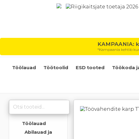
KAMPAANIA: kõ
*Kampaania kehtib kuni
Töölauad
Töötoolid
ESD tooted
Töökoda j
Töölauad
Abilauad ja