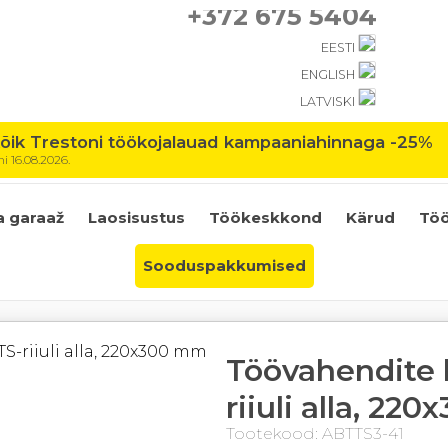
+372 675 5404
EESTI
ENGLISH
LATVISKI
ik Trestoni töökojalauad kampaaniahinnaga -25%
 16.08.2026.
a garaaž
Laosisustus
Töökeskkond
Kärud
Töö
Sooduspakkumised
Töövahendite 
riiuli alla, 22
Tootekood: ABTTS3-41