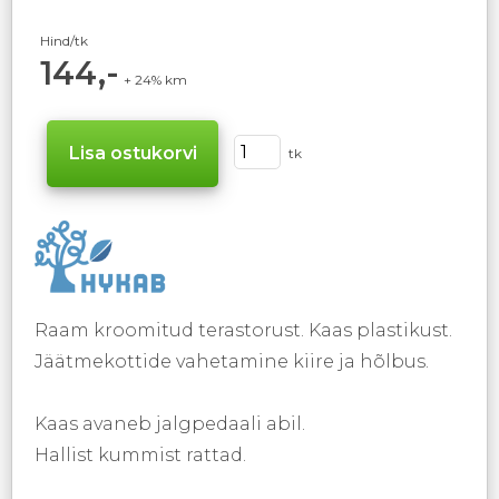
Hind/tk
144,-
+ 24% km
tk
Raam kroomitud terastorust. Kaas plastikust.
Jäätmekottide vahetamine kiire ja hõlbus.
Kaas avaneb jalgpedaali abil.
Hallist kummist rattad.