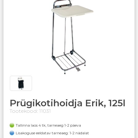
Prügikotihoidja Erik, 125l
Tootekood: 11031
Tallinna laos 4 tk, tarneaeg 1-2 päeva
Lisakoguse eeldatav tarneaeg: 1-2 nädalat