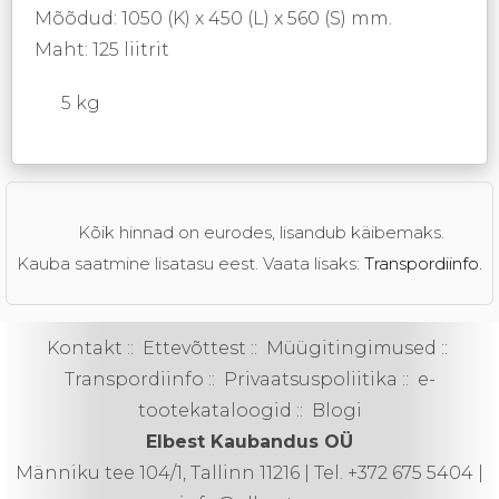
Mõõdud: 1050 (K) x 450 (L) x 560 (S) mm.
Maht: 125 liitrit
5 kg
Kõik hinnad on eurodes, lisandub käibemaks.
Kauba saatmine lisatasu eest. Vaata lisaks:
Transpordiinfo.
Kontakt
::
Ettevõttest
::
Müügitingimused
::
Transpordiinfo
::
Privaatsuspoliitika
::
e-
tootekataloogid
::
Blogi
Elbest Kaubandus OÜ
Männiku tee 104/1, Tallinn 11216 | Tel. +372 675 5404 |