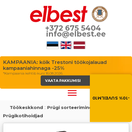
+372 675 5404
info@elbest.ee
KAMPAANIA: kõik Trestoni töökojalauad
kampaaniahinnaga -25%
*Kampaania kehtib kuni 16.08.2026.
Suvi toob soodus
VAATA PAKKUMISI
Soodustus -10% kõikid
toodetele. Kasuta so
ostukorvis.
-10% SUVEILM10
SUVEILM10
Töökeskkond
::
Prügi sorteerimine
::
Prügikotihoidjad