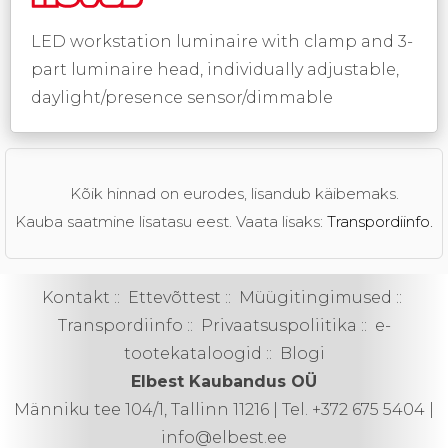
LED workstation luminaire with clamp and 3-
part luminaire head, individually adjustable,
daylight/presence sensor/dimmable
Kõik hinnad on eurodes, lisandub käibemaks.
Kauba saatmine lisatasu eest. Vaata lisaks:
Transpordiinfo.
Kontakt
::
Ettevõttest
::
Müügitingimused
::
Transpordiinfo
::
Privaatsuspoliitika
::
e-
tootekataloogid
::
Blogi
Elbest Kaubandus OÜ
Männiku tee 104/1, Tallinn 11216 | Tel. +372 675 5404 |
info@elbest.ee