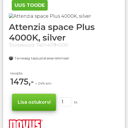
UUS TOODE
Attenzia space Plus
4000K, silver
Tootekood: 740+4119+000
Tarneaeg täpsustatakse tellimisel
Hind/tk
1475,-
+ 24% km
tk