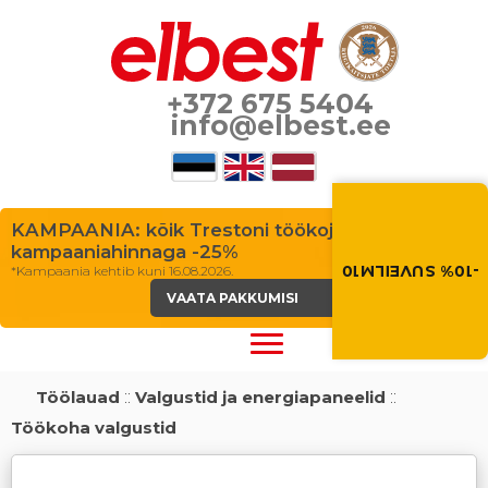
+372 675 5404
info@elbest.ee
Suvi toob soodus
Soodustus -10% kõikid
KAMPAANIA: kõik Trestoni töökojalauad
toodetele. Kasuta so
kampaaniahinnaga -25%
ostukorvis.
-10% SUVEILM10
*Kampaania kehtib kuni 16.08.2026.
VAATA PAKKUMISI
SUVEILM10
Töölauad
::
Valgustid ja energiapaneelid
::
Töökoha valgustid