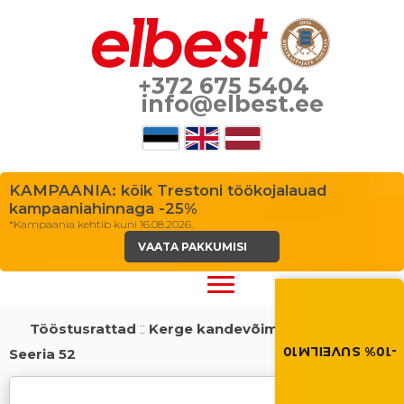
+372 675 5404
info@elbest.ee
KAMPAANIA: kõik Trestoni töökojalauad
kampaaniahinnaga -25%
*Kampaania kehtib kuni 16.08.2026.
VAATA PAKKUMISI
Suvi toob soodus
Soodustus -10% kõikid
toodetele. Kasuta so
Tööstusrattad
::
Kerge kandevõimega rattad
::
ostukorvis.
-10% SUVEILM10
Seeria 52
SUVEILM10