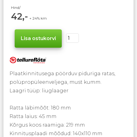
Hind/
42,-
+ 24% km
Plaatkinnitusega pöörduv piduriga ratas,
polüpropüleenveljega, must kumm.
Laagri tüüp: liuglaager
Ratta läbimõõt: 180 mm
Ratta laius: 45 mm
Kõrgus koos raamiga: 219 mm
Kinnitusplaadi mõõdud: 140x110 mm