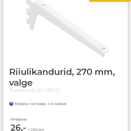
Riiulikandurid, 270 mm,
valge
Tootekood: 501 190-21
Eeldatav tarneaeg: 4-5 nädalat
Hind/paar
26,-
+ 24% km