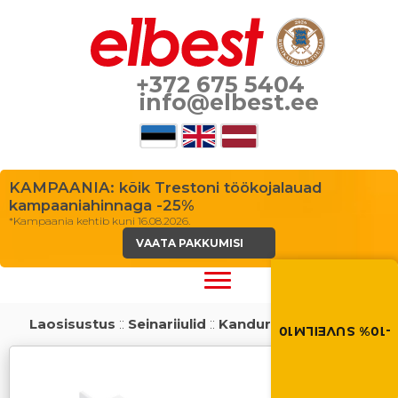
+372 675 5404
info@elbest.ee
KAMPAANIA: kõik Trestoni töökojalauad
kampaaniahinnaga -25%
*Kampaania kehtib kuni 16.08.2026.
VAATA PAKKUMISI
Suvi toob soodus
Soodustus -10% kõikid
toodetele. Kasuta so
ostukorvis.
Laosisustus
::
Seinariiulid
::
Kandurid
-10% SUVEILM10
SUVEILM10