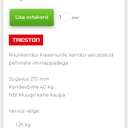
paar
Riiulikandur klaasriiulile, kandur varustatud
pehmete iminappadega.
Sügavus 270 mm.
Kandevõime 40 kg
NB! Müügil kahe kaupa
Värvus: valge
1.29 kg